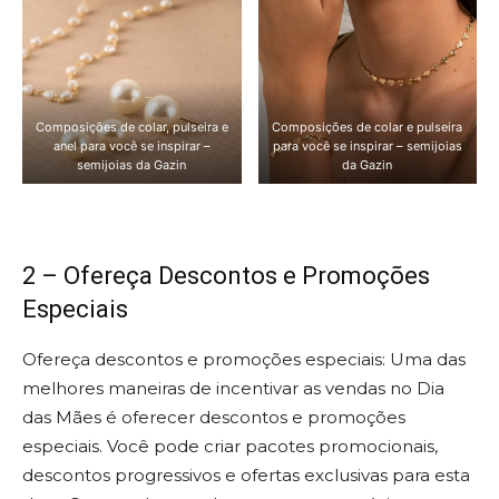
Composições de colar, pulseira e
Composições de colar e pulseira
anel para você se inspirar –
para você se inspirar – semijoias
semijoias da Gazin
da Gazin
2 – Ofereça Descontos e Promoções
Especiais
Ofereça descontos e promoções especiais: Uma das
melhores maneiras de incentivar as vendas no Dia
das Mães é oferecer descontos e promoções
especiais. Você pode criar pacotes promocionais,
descontos progressivos e ofertas exclusivas para esta