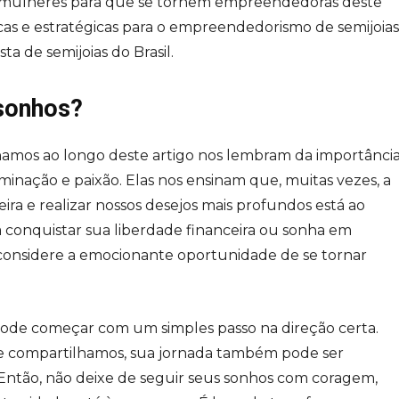
s mulheres para que se tornem empreendedoras deste
as e estratégicas para o empreendedorismo de semijoias
sta de semijoias do Brasil.
 sonhos?
ilhamos ao longo deste artigo nos lembram da importânci
inação e paixão. Elas nos ensinam que, muitas vezes, a
ira e realizar nossos desejos mais profundos está ao
a conquistar sua liberdade financeira ou sonha em
onsidere a emocionante oportunidade de se tornar
pode começar com um simples passo na direção certa.
que compartilhamos, sua jornada também pode ser
 Então, não deixe de seguir seus sonhos com coragem,