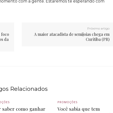
se momento com a gente. Estaremos te esperando com
Próximo artigo
 foco
A maior atacadista de semijoias chega em
os da
Curitiba (PR)
igos Relacionados
OÇÕES
PROMOÇÕES
 saber como ganhar
Você sabia que tem