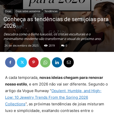
Dicas
Dicas sobre acessórios
Tendências
Conheça as tendências de semijoias para
2026
Descubra como o boho luxuoso, os cristais esculturais e o
minimalismo moderno vão transformar o visual do próximo ano.
26 de dezembro de 2025
2019
0
A cada temporada,
novas ideias chegam para renovar
nosso estilo
, e em 2026 não vai ser diferente. Segundo o
artigo da Vogue Runway “
Opulent, Humble, and High-
Low: 10 Jewelry Trends From the Spring 2026
Collections
”, as próximas tendências de joias misturam
luxo e simplicidade, exaltando contrastes entre o