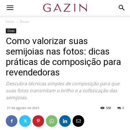
Início
Dicas
Dicas
Como valorizar suas
semijoias nas fotos: dicas
práticas de composição para
revendedoras
Descubra técnicas simples de composição para que
suas fotos transmitam o brilho e a sofisticação das
semijoias.
27 de agosto de 2025
559
0