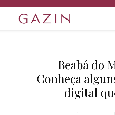
Gazin
Semijóias
Beabá do M
Conheça algun
digital q