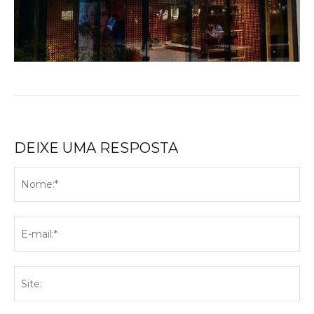
DEIXE UMA RESPOSTA
No
E-
mai
Sit